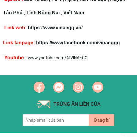
Tân Phú , Tỉnh Đồng Nai , Việt Nam
Link web:
https://www.vinaegg.vn/
Link fanpage:
https://www.facebook.com/vinaeggg
Youtube :
www.youtube.com/@VINAEGG
TRỨNG ĂN LIỀN CỦA
Đăng kí