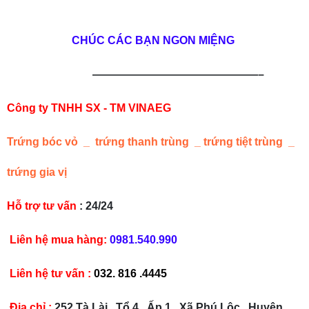
CHÚC CÁC BẠN NGON MIỆNG
———————————————–
Công ty TNHH SX - TM VINAEG
Trứng bóc vỏ _ trứng thanh trùng _ trứng tiệt trùng _
trứng gia vị
Hỗ trợ tư vấn
: 24/24
Liên hệ mua hàng:
0981.540.990
Liên hệ tư vấn :
032. 816 .4445
Địa chỉ :
252 Tà Lài , Tổ 4 , Ấp 1 , Xã Phú Lộc , Huyện