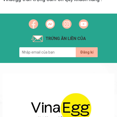
TRỨNG ĂN LIỀN CỦA
Đăng kí