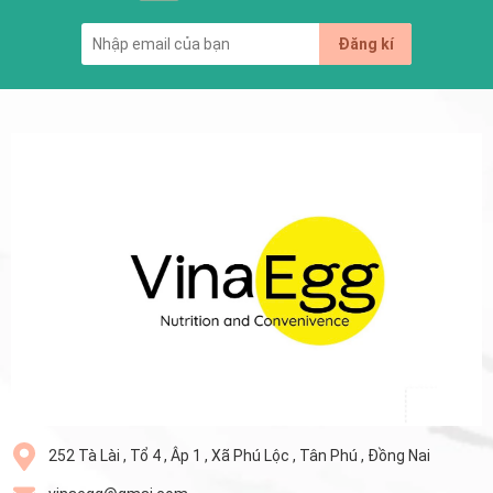
Đăng kí
252 Tà Lài , Tổ 4 , Âp 1 , Xã Phú Lộc , Tân Phú , Đồng Nai