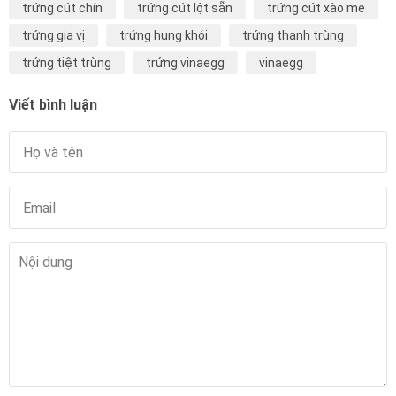
trứng cút chín
trứng cút lột sẵn
trứng cút xào me
trứng gia vị
trứng hung khói
trứng thanh trùng
trứng tiệt trùng
trứng vinaegg
vinaegg
Viết bình luận