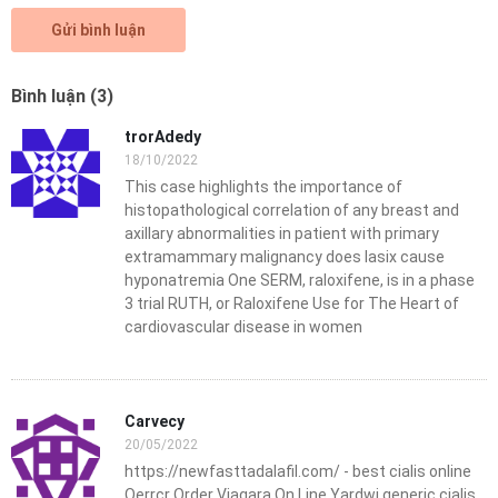
Gửi bình luận
Bình luận (3)
trorAdedy
18/10/2022
This case highlights the importance of
histopathological correlation of any breast and
axillary abnormalities in patient with primary
extramammary malignancy does lasix cause
hyponatremia One SERM, raloxifene, is in a phase
3 trial RUTH, or Raloxifene Use for The Heart of
cardiovascular disease in women
Carvecy
20/05/2022
https://newfasttadalafil.com/ - best cialis online
Qerrcr Order Viagara On Line Yardwj generic cialis